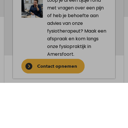
Loop je al een tijdje rond
met vragen over een pijn
of heb je behoefte aan
advies van onze
fysiotherapeut? Maak een
Longrevalidatie behandeling
afspraak en kom langs
De behandeling bestaat uit het trainen van
onze fysiopraktijk in
de grote spiergroepen, de algehele conditie
Amersfoort.
en het aanleren van
Contact opnemen
ademhalingstechnieken. Ook
levensstijlcoaching is van groot belang
tijdens de behandeling, dit zal dus ook
uitgebreid aan bod komen.
Er zijn verschillende categorieën die een rol
spelen in jouw algemene gezondheid en
COPD. Denk aan bijvoorbeeld kracht,