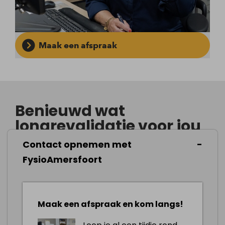
Maak een afspraak
Benieuwd wat
longrevalidatie voor jou
kan betekenen?
Contact opnemen met
voor meer informatie over onze
FysioAmersfoort
longrevalidatie behandeling kun je
gemakkelijk contact met ons opnemen.
Maak een afspraak en kom langs!
Afspraak maken