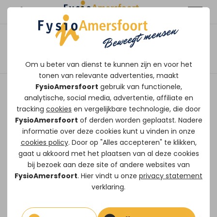
Rob Hilbers - Fitcoach
Afspraak maken
Om u beter van dienst te kunnen zijn en voor het
tonen van relevante advertenties, maakt
Ik heb een grote passie voor sport en
FysioAmersfoort
gebruik van functionele,
bewegen.
analytische, social media, advertentie, affiliate en
tracking
cookies
en vergelijkbare technologie, die door
Na een voetbalcarrière op prof- en
FysioAmersfoort
of derden worden geplaatst. Nadere
amateurniveau ben ik sinds 2005 actief in
informatie over deze cookies kunt u vinden in onze
cookies policy
. Door op "Alles accepteren" te klikken,
de fitnessbranche. Ik vind het leuk om
gaat u akkoord met het plaatsen van al deze cookies
mensen met mijn opgedane ervaringen te
bij bezoek aan deze site of andere websites van
begeleiden in de fitness. Daarnaast werk ik
FysioAmersfoort
. Hier vindt u onze
privacy statement
ook als voetbaltrainer. Mijn hobby's zijn
verklaring.
voetbal tennis squash padel en golf.