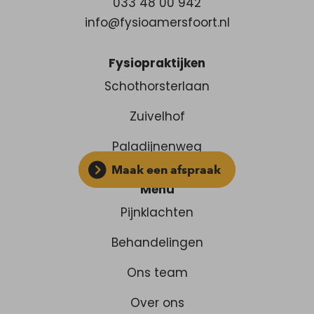
033 48 00 942
info@fysioamersfoort.nl
Fysiopraktijken
Schothorsterlaan
Zuivelhof
Paladijnenweg
Maak een afspraak
Menu
Pijnklachten
Behandelingen
Ons team
Over ons