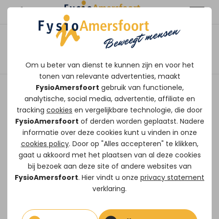
Algemeen
Afspraak maken
Fysiotherapeut bij
Om u beter van dienst te kunnen zijn en voor het
tonen van relevante advertenties, maakt
FysioAmersfoort
FysioAmersfoort
gebruik van functionele,
analytische, social media, advertentie, affiliate en
Gevraagd
tracking
cookies
en vergelijkbare technologie, die door
FysioAmersfoort
of derden worden geplaatst. Nadere
Afgeronde HBO-opleiding fysiotherapie
informatie over deze cookies kunt u vinden in onze
Inschrijving in het BIG-register
cookies policy
. Door op "Alles accepteren" te klikken,
Goede beheersing van de Engelse taal
gaat u akkoord met het plaatsen van al deze cookies
bij bezoek aan deze site of andere websites van
Eventuele specialisaties en aanvullende
FysioAmersfoort
. Hier vindt u onze
privacy statement
scholingen worden extra gewaardeerd
verklaring.
Aanbod